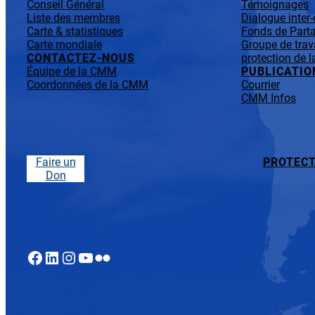
Conseil Général
Témoignages
Liste des membres
Dialogue inter
Carte & statistiques
Fonds de Parta
Carte mondiale
Groupe de trav
CONTACTEZ-NOUS
protection de l
Équipe de la CMM
PUBLICATIO
Coordonnées de la CMM
Courrier
CMM Infos
Faire un
PROTECT
Don
Facebook
LinkedIn
Instagram
YouTube
Flickr