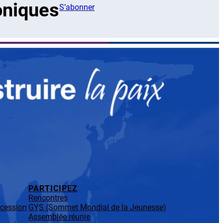
oniques
S’abonner
PARTICIPEZ
Rencontres
rcession
GYS (Sommet Mondial de la Jeunesse)
Assemblée réunie