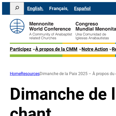
Aller
Search
English
Français
Español
au
contenu
Participez
À propos de la CMM
Notre Action
Re
Home
Resources
Dimanche de la Paix 2025 – À propos du
Dimanche de l
chant