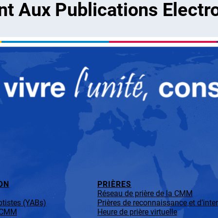
 Aux Publications Electr
ON
PRIÈRES
Réseau de prière de la CMM
tistes (YABs)
Prières de reconnaissance et d’inte
a CMM
Heure de prière virtuelle