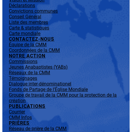
Déclarations
Convictions communes
Conseil Général
Liste des membres
Carte & statistiques
Carte mondiale
CONTACTEZ-NOUS
Équipe de la CMM
Coordonnées de la CMM
NOTRE ACTION
Commissions
Jeunes Anabaptistes (YABs)
Réseaux de la CMM
Témoignages
Dialogue inter-dénominationel
Fonds de Partage de l’Église Mondiale
Groupe de travail de la CMM pour la protection de la
création
PUBLICATIONS
Courrier
CMM Infos
PRIÈRES
Réseau de prière de la CMM