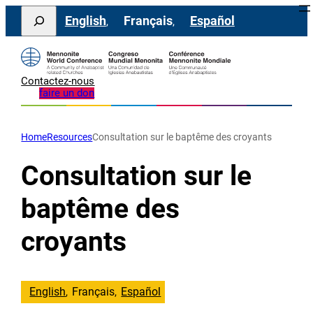
Aller
Search
English
Français
Español
au
contenu
Contactez-nous
faire un don
Home
Resources
Consultation sur le baptême des croyants
Consultation sur le
baptême des
croyants
English
Français
Español