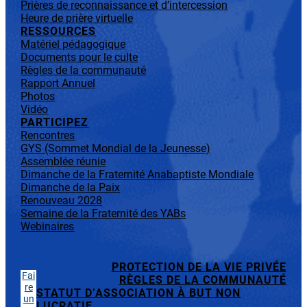
Prières de reconnaissance et d’intercession
Heure de prière virtuelle
RESSOURCES
Matériel pédagogique
Documents pour le culte
Règles de la communauté
Rapport Annuel
Photos
Vidéo
PARTICIPEZ
Rencontres
GYS (Sommet Mondial de la Jeunesse)
Assemblée réunie
Dimanche de la Fraternité Anabaptiste Mondiale
Dimanche de la Paix
Renouveau 2028
Semaine de la Fraternité des YABs
Webinaires
PROTECTION DE LA VIE PRIVÉE
Fai
RÈGLES DE LA COMMUNAUTÉ
re
STATUT D’ASSOCIATION À BUT NON
un
LUCRATIF