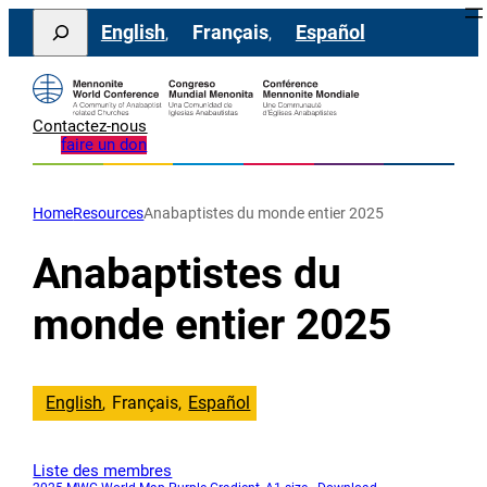
Aller
Search
English
Français
Español
au
contenu
Contactez-nous
faire un don
Home
Resources
Anabaptistes du monde entier 2025
Anabaptistes du
monde entier 2025
English
Français
Español
Liste des membres