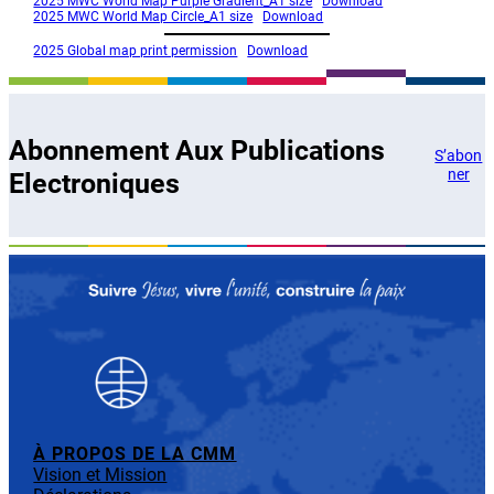
2025 MWC World Map Purple Gradient_A1 size
Download
2025 MWC World Map Circle_A1 size
Download
2025 Global map print permission
Download
Abonnement Aux Publications
S’abon
ner
Electroniques
À PROPOS DE LA CMM
Vision et Mission