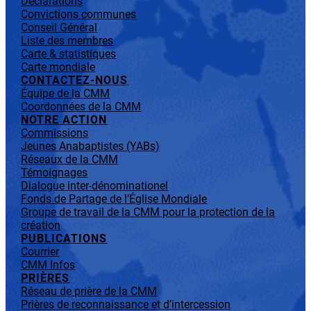
Déclarations
Convictions communes
Conseil Général
Liste des membres
Carte & statistiques
Carte mondiale
CONTACTEZ-NOUS
Équipe de la CMM
Coordonnées de la CMM
NOTRE ACTION
Commissions
Jeunes Anabaptistes (YABs)
Réseaux de la CMM
Témoignages
Dialogue inter-dénominationel
Fonds de Partage de l’Église Mondiale
Groupe de travail de la CMM pour la protection de la
création
PUBLICATIONS
Courrier
CMM Infos
PRIÈRES
Réseau de prière de la CMM
Prières de reconnaissance et d’intercession