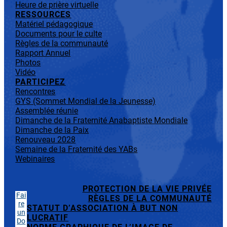
Heure de prière virtuelle
RESSOURCES
Matériel pédagogique
Documents pour le culte
Règles de la communauté
Rapport Annuel
Photos
Vidéo
PARTICIPEZ
Rencontres
GYS (Sommet Mondial de la Jeunesse)
Assemblée réunie
Dimanche de la Fraternité Anabaptiste Mondiale
Dimanche de la Paix
Renouveau 2028
Semaine de la Fraternité des YABs
Webinaires
PROTECTION DE LA VIE PRIVÉE
Fai
RÈGLES DE LA COMMUNAUTÉ
re
STATUT D’ASSOCIATION À BUT NON
un
LUCRATIF
Do