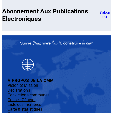
Abonnement Aux Publications
S’abon
ner
Electroniques
À PROPOS DE LA CMM
Vision et Mission
Déclarations
Convictions communes
Conseil Général
Liste des membres
Carte & statistiques