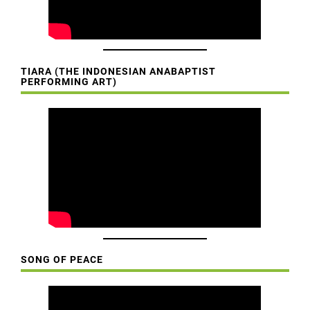
TIARA
(
T
HE
I
NDONESIAN
A
NABAPTIST
PE
R
FORMING
A
RT)
SONG OF PEACE