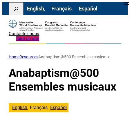
Aller
Search
English
Français
Español
au
contenu
Contactez-nous
faire un don
Home
Resources
Anabaptism@500 Ensembles musicaux
Anabaptism@500
Ensembles musicaux
English
Français
Español