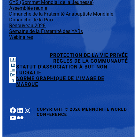
GYS (Sommet Mondial de la Jeunesse)
Assemblée réunie
Dimanche de la Fraternité Anabaptiste Mondiale
Dimanche de la Paix
Renouveau 2028
Semaine de la Fraternité des YABs
Webinaires
PROTECTION DE LA VIE PRIVÉE
Fai
RÈGLES DE LA COMMUNAUTÉ
re
STATUT D’ASSOCIATION À BUT NON
un
LUCRATIF
Do
NORME GRAPHIQUE DE L’IMAGE DE
n
MARQUE
Facebook
LinkedIn
Instagram
COPYRIGHT
©
2026 MENNONITE WORLD
CONFERENCE
YouTube
Flickr