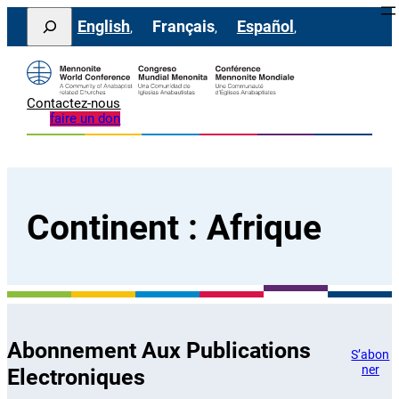
Aller
Search
English
Français
Español
au
contenu
Contactez-nous
faire un don
Continent :
Afrique
Abonnement Aux Publications
S’abon
ner
Electroniques